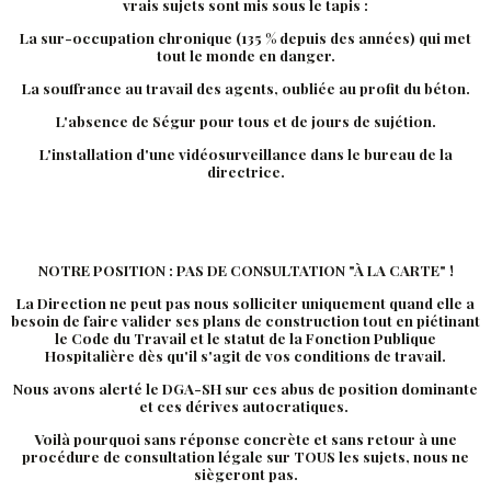
vrais sujets sont mis sous le tapis :
La sur-occupation chronique (135 % depuis des années) qui met
tout le monde en danger.
La souffrance au travail des agents, oubliée au profit du béton.
L'absence de Ségur pour tous et de jours de sujétion.
L'installation d'une vidéosurveillance dans le bureau de la
directrice.
NOTRE POSITION : PAS DE CONSULTATION "À LA CARTE" !
La Direction ne peut pas nous solliciter uniquement quand elle a
besoin de faire valider ses plans de construction tout en piétinant
le Code du Travail et le statut de la Fonction Publique
Hospitalière dès qu'il s'agit de vos conditions de travail.
Nous avons alerté le DGA-SH sur ces abus de position dominante
et ces dérives autocratiques.
Voilà pourquoi sans réponse concrète et sans retour à une
procédure de consultation légale sur TOUS les sujets, nous ne
siègeront pas.