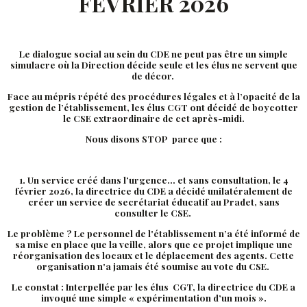
FEVRIER 2026
Le dialogue social au sein du CDE ne peut pas être un simple
simulacre où la Direction décide seule et les élus ne servent que
de décor.
Face au mépris répété des procédures légales et à l’opacité de la
gestion de l’établissement, les élus CGT ont décidé de boycotter
le CSE extraordinaire de cet après-midi.
Nous disons STOP parce que :
1. Un service créé dans l’urgence… et sans consultation, le 4
février 2026, la directrice du CDE a décidé unilatéralement de
créer un service de secrétariat éducatif au Pradet, sans
consulter le CSE.
Le problème ? Le personnel de l'établissement n’a été informé de
sa mise en place que la veille, alors que ce projet implique une
réorganisation des locaux et le déplacement des agents. Cette
organisation n'a jamais été soumise au vote du CSE.
Le constat : Interpellée par les élus CGT, la directrice du CDE a
invoqué une simple « expérimentation d’un mois ».