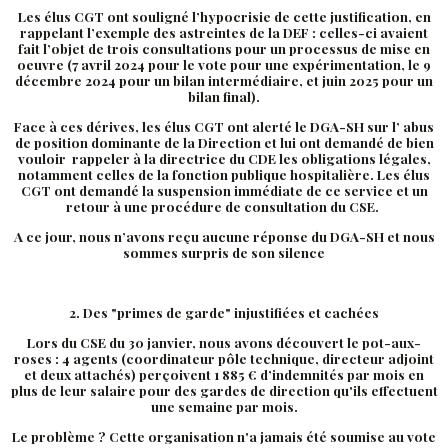
Les élus CGT ont souligné l’hypocrisie de cette justification, en
rappelant l’exemple des astreintes de la DEF : celles-ci avaient
fait l’objet de trois consultations pour un processus de mise en
oeuvre (7 avril 2024 pour le vote pour une expérimentation, le 9
décembre 2024 pour un bilan intermédiaire, et juin 2025 pour un
bilan final).
Face à ces dérives, les élus CGT ont alerté le DGA-SH sur l’ abus
de position dominante de la Direction et lui ont demandé de bien
vouloir rappeler à la directrice du CDE les obligations légales,
notamment celles de la fonction publique hospitalière. Les élus
CGT ont demandé la suspension immédiate de ce service et un
retour à une procédure de consultation du CSE.
A ce jour, nous n’avons reçu aucune réponse du DGA-SH et nous
sommes surpris de son silence
2. Des "primes de garde" injustifiées et cachées
Lors du CSE du 30 janvier, nous avons découvert le pot-aux-
roses : 4 agents (coordinateur pôle technique, directeur adjoint
et deux attachés) perçoivent 1 885 € d’indemnités par mois en
plus de leur salaire pour des gardes de direction qu'ils effectuent
une semaine par mois.
Le problème ? Cette organisation n'a jamais été soumise au vote