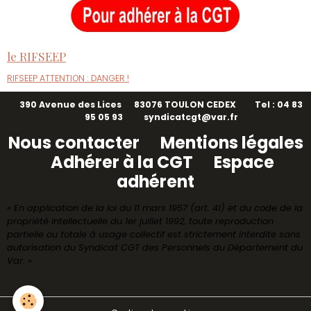
le RIFSEEP
RIFSEEP ATTENTION : DANGER !
390 Avenue des Lices 83076 TOULON CEDEX Tel : 04 83
95 05 93 syndicatcgt@var.fr
Nous contacter
Mentions légales
Adhérer à la CGT
Espace
adhérent
« En application de la loi du 11 mars 1957 (art. 41) et du code de la
propriété intellectuelle du 1er juillet 1992, toute reproduction
partielle ou totale à usage collectif est strictement interdite sans
autorisation du Syndicat CGT des Personnels du Département du
Var. »