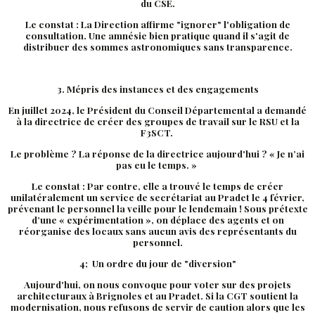
du CSE.
Le constat : La Direction affirme "ignorer" l'obligation de
consultation. Une amnésie bien pratique quand il s'agit de
distribuer des sommes astronomiques sans transparence.
3. Mépris des instances et des engagements
En juillet 2024, le Président du Conseil Départemental a demandé
à la directrice de créer des groupes de travail sur le RSU et la
F3SCT.
Le problème ? La réponse de la directrice aujourd'hui ? « Je n’ai
pas eu le temps. »
Le constat : Par contre, elle a trouvé le temps de créer
unilatéralement un service de secrétariat au Pradet le 4 février,
prévenant le personnel la veille pour le lendemain ! Sous prétexte
d’une « expérimentation », on déplace des agents et on
réorganise des locaux sans aucun avis des représentants du
personnel.
4; Un ordre du jour de "diversion"
Aujourd'hui, on nous convoque pour voter sur des projets
architecturaux à Brignoles et au Pradet. Si la CGT soutient la
modernisation, nous refusons de servir de caution alors que les